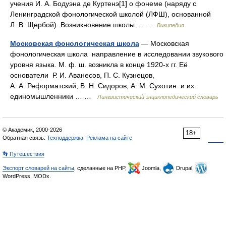
учения И. А. Бодуэна де Куртенэ[1] о фонеме (наряду с
Ленинградской фонологической школой (ЛФШ), основанной
Л. В. Щербой). Возникновение школы… …
Википедия
Московская фонологическая школа
— Московская
фонологическая школа направление в исследовании звукового
уровня языка. М. ф. ш. возникла в конце 1920‑х гг. Её
основатели Р. И. Аванесов, П. С. Кузнецов,
А. А. Реформатский, В. Н. Сидоров, А. М. Сухотин и их
единомышленники … …
Лингвистический энциклопедический словарь
© Академик, 2000-2026
18+
Обратная связь:
Техподдержка
,
Реклама на сайте
👣 Путешествия
Экспорт словарей на сайты
, сделанные на PHP,
Joomla,
Drupal,
WordPress, MODx.