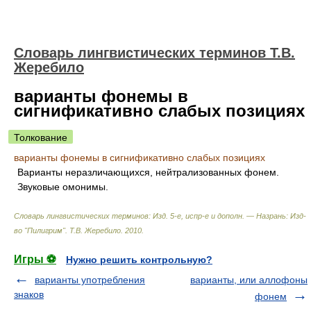
Словарь лингвистических терминов Т.В.
Жеребило
варианты фонемы в
сигнификативно слабых позициях
Толкование
варианты фонемы в сигнификативно слабых позициях
Варианты неразличающихся, нейтрализованных фонем.
Звуковые омонимы.
Словарь лингвистических терминов: Изд. 5-е, испр-е и дополн. — Назрань: Изд-
во "Пилигрим"
.
Т.В. Жеребило
.
2010
.
Игры ⚽
Нужно решить контрольную?
варианты употребления
варианты, или аллофоны
знаков
фонем